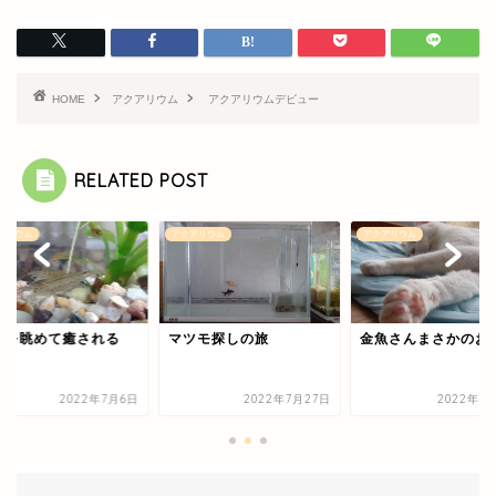
HOME
アクアリウム
アクアリウムデビュー
RELATED POST
アリウム
アクアリウム
アクアリウム
槽を眺めて癒される
マツモ探しの旅
金魚さんまさかのお
2022年7月6日
2022年7月27日
2022年7