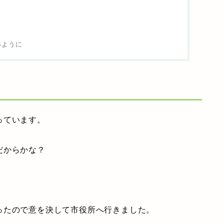
いように
っています。
だからかな？
ったので意を決して市役所へ行きました。