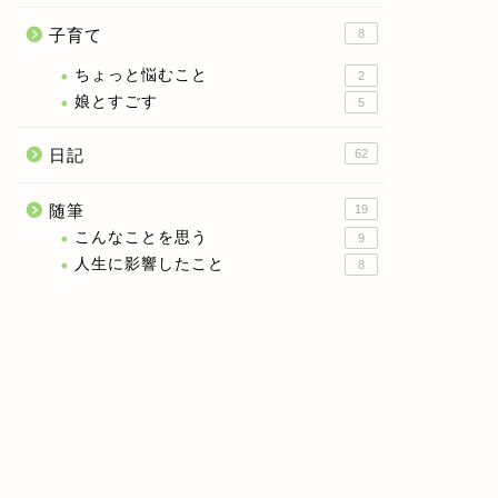
子育て
8
ちょっと悩むこと
2
娘とすごす
5
日記
62
随筆
19
こんなことを思う
9
人生に影響したこと
8